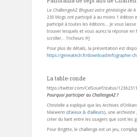
Panorama de sept ans de Challe
Le ChallengeAZ
Bloguez votre généalogie de A 
230 blogs ont participé à au moins 1 édition e
participé à toutes les éditions… Je vous laisse
trouver lesquels et vous aurez la réponse en fin
scroller… Tricheurs !!!]
Pour plus de détails, la présentation est dispon
https://geneatech.fr/download/infographie-ch
La table-ronde
https://twitter.com/CelSouef/status/123623
Pourquoi participer au ChallengeAZ ?
Christelle a expliqué que les Archives d’Orléan
Maïwenn (
d’aïeux & d’ailleurs
), une archiviste
créer du liant entre les usagers que sont les g
Pour Brigitte, le challenge est un jeu, compli