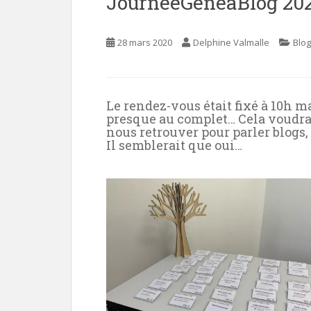
JourneeGeneaBlog 20
e
n
28 mars 2020
Delphine Valmalle
Blog
t
Le rendez-vous était fixé à 10h m
presque au complet… Cela voudrai
nous retrouver pour parler blogs,
Il semblerait que oui…