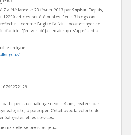
ngeAZ
à Z
a été lancé le 28 février 2013 par
Sophie
. Depuis,
t 12200 articles ont été publiés. Seuls 3 blogs ont
 réfléchir – comme Brigitte l’a fait – pour essayer de
 d’article. [J’en vois déjà certains qui s’apprêtent à
ible en ligne :
allengeaz/
1116740272129
s participent au challenge depuis 4 ans, invitées par
 généalogiste, à participer. C’était avec la volonté de
énéalogistes et les services.
qué mais elle se prend au jeu…