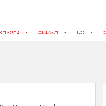
at) cast instead in
/home/clients/0a97cbdf5e7ac75370ecbc25f3
b/xmlrpc.php
on line
216
ool) cast instead in
/home/clients/0a97cbdf5e7ac75370ecbc25f
b/xmlrpc.php
on line
235
OÎTE À OUTILS
COMMUNAUTÉ
BLOG
C