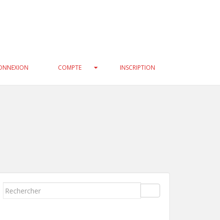
3f0c47/geneatech/wp-
33f0c47/geneatech/wp-
ONNEXION
COMPTE
INSCRIPTION
Rechercher...