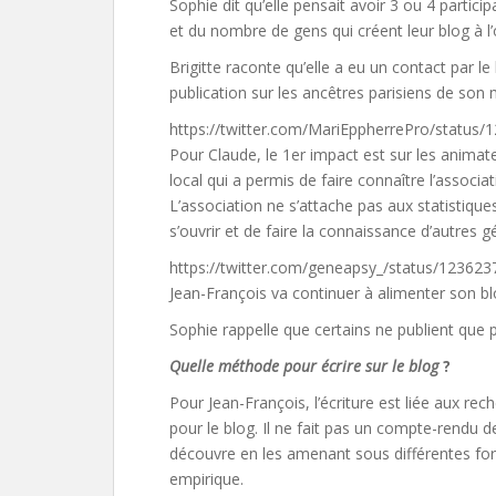
Sophie dit qu’elle pensait avoir 3 ou 4 particip
et du nombre de gens qui créent leur blog à l
Brigitte raconte qu’elle a eu un contact par l
publication sur les ancêtres parisiens de son 
https://twitter.com/MariEppherrePro/statu
Pour Claude, le 1er impact est sur les animateu
local qui a permis de faire connaître l’associat
L’association ne s’attache pas aux statistique
s’ouvrir et de faire la connaissance d’autres 
https://twitter.com/geneapsy_/status/1236
Jean-François va continuer à alimenter son bl
Sophie rappelle que certains ne publient que p
Quelle méthode pour écrire sur le blog
?
Pour Jean-François, l’écriture est liée aux re
pour le blog. Il ne fait pas un compte-rendu d
découvre en les amenant sous différentes for
empirique.