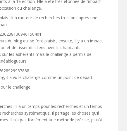
ants à la 1e édition. Elle a été très étonnée de l’impact
’occasion du challenge.
e biais d’un moteur de recherches trois ans après une
mari.
s/1236238130946150401
rs du blog qui se font plaisir ; ensuite, il y a un impact
ion et de tisser des liens avec les habitants.
s sur les adhérents mais le challenge a permis de
généablogueurs.
237628929957888
og, il a vu le challenge comme un point de départ.
our le challenge.
cherches : il a un temps pour les recherches et un temps
e recherches systématique, il partage les choses qu’il
mes. Il n’a pas forcément une méthode précise, plutôt