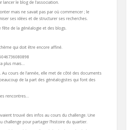
 lancer le blog de l’association.
aconter mais ne savait pas par où commencer ; le
iser ses idées et de structurer ses recherches.
 fête de la généalogie et des blogs.
thème qui doit être encore affiné.
235046736080898
dra plus mais…
au. Au cours de l’année, elle met de côté des documents
d beaucoup de la part des généalogistes qui font des
des rencontres…
ui avaient trouvé des infos au cours du challenge. Une
 challenge pour partager l’histoire du quartier.