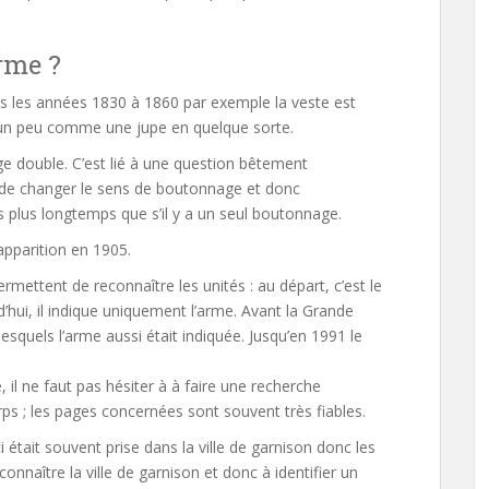
rme ?
dans les années 1830 à 1860 par exemple la veste est
le, un peu comme une jupe en quelque sorte.
ge double. C’est lié à une question bêtement
de changer le sens de boutonnage et donc
 plus longtemps que s’il y a un seul boutonnage.
apparition en 1905.
rmettent de reconnaître les unités : au départ, c’est le
’hui, il indique uniquement l’arme. Avant la Grande
esquels l’arme aussi était indiquée. Jusqu’en 1991 le
, il ne faut pas hésiter à à faire une recherche
rps ; les pages concernées sont souvent très fiables.
i était souvent prise dans la ville de garnison donc les
nnaître la ville de garnison et donc à identifier un