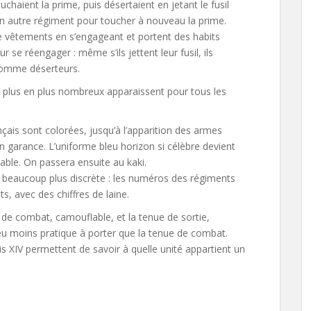
chaient la prime, puis désertaient en jetant le fusil
un autre régiment pour toucher à nouveau la prime.
 de vêtements en s’engageant et portent des habits
se réengager : même s’ils jettent leur fusil, ils
comme déserteurs.
 plus en plus nombreux apparaissent pour tous les
çais sont colorées, jusqu’à l’apparition des armes
n garance. L’uniforme bleu horizon si célèbre devient
lable. On passera ensuite au kaki.
s beaucoup plus discrète : les numéros des régiments
ts, avec des chiffres de laine.
 de combat, camouflable, et la tenue de sortie,
eu moins pratique à porter que la tenue de combat.
s XIV permettent de savoir à quelle unité appartient un