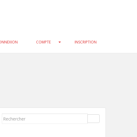
3f0c47/geneatech/wp-
33f0c47/geneatech/wp-
ONNEXION
COMPTE
INSCRIPTION
Rechercher...