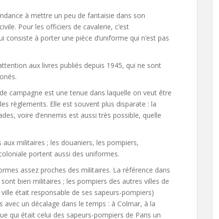
 a tendance à mettre un peu de fantaisie dans son
vile. Pour les officiers de cavalerie, c’est
ui consiste à porter une pièce d’uniforme qui n’est pas
re attention aux livres publiés depuis 1945, qui ne sont
ronés.
s de campagne est une tenue dans laquelle on veut être
les règlements. Elle est souvent plus disparate : la
es, voire d’ennemis est aussi très possible, quelle
 aux militaires ; les douaniers, les pompiers,
n coloniale portent aussi des uniformes.
rmes assez proches des militaires. La référence dans
sont bien militaires ; les pompiers des autres villes de
ille était responsable de ses sapeurs-pompiers)
s avec un décalage dans le temps : à Colmar, à la
que qui était celui des sapeurs-pompiers de Paris un