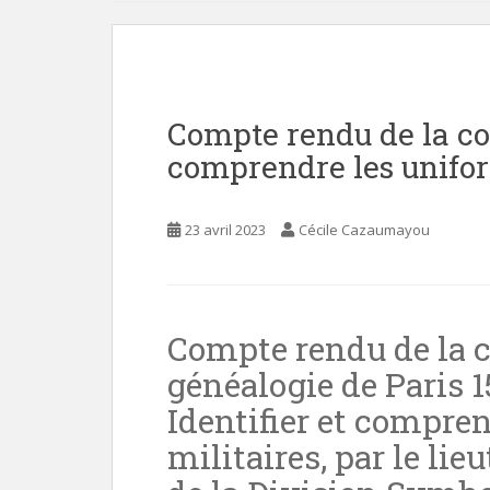
e
n
t
Compte rendu de la con
comprendre les unifor
23 avril 2023
Cécile Cazaumayou
Compte rendu de la c
généalogie de Paris 1
Identifier et compre
militaires, par le li