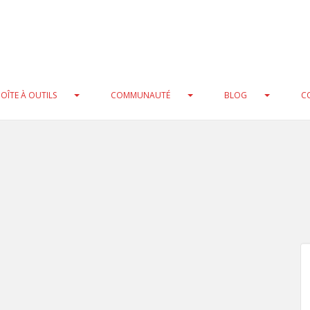
at) cast instead in
/home/clients/0a97cbdf5e7ac75370ecbc25f3
b/xmlrpc.php
on line
216
ool) cast instead in
/home/clients/0a97cbdf5e7ac75370ecbc25f
b/xmlrpc.php
on line
235
OÎTE À OUTILS
COMMUNAUTÉ
BLOG
C