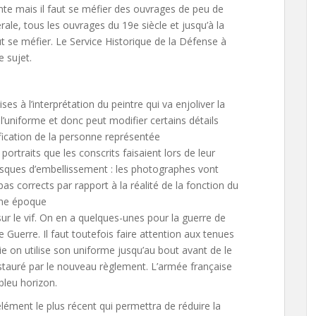
ante mais il faut se méfier des ouvrages de peu de
ale, tous les ouvrages du 19e siècle et jusqu’à la
ut se méfier. Le Service Historique de la Défense à
e sujet.
es à l’interprétation du peintre qui va enjoliver la
e l’uniforme et donc peut modifier certains détails
tification de la personne représentée
portraits que les conscrits faisaient lors de leur
risques d’embellissement : les photographes vont
as corrects par rapport à la réalité de la fonction du
nne époque
 sur le vif. On en a quelques-unes pour la guerre de
Guerre. Il faut toutefois faire attention aux tenues
e on utilise son uniforme jusqu’au bout avant de le
nstauré par le nouveau règlement. L’armée française
bleu horizon.
élément le plus récent qui permettra de réduire la