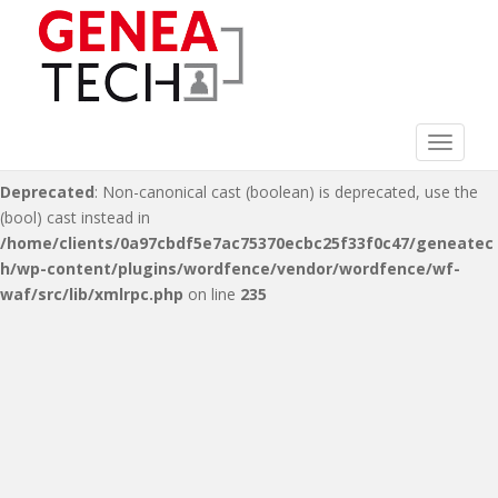
Deprecated
: Non-canonical cast (double) is deprecated, use the
(float) cast instead in
/home/clients/0a97cbdf5e7ac75370ecbc25f33f0c47/geneatec
h/wp-content/plugins/wordfence/vendor/wordfence/wf-
waf/src/lib/xmlrpc.php
on line
216
Toggle 
Deprecated
: Non-canonical cast (boolean) is deprecated, use the
(bool) cast instead in
/home/clients/0a97cbdf5e7ac75370ecbc25f33f0c47/geneatec
h/wp-content/plugins/wordfence/vendor/wordfence/wf-
waf/src/lib/xmlrpc.php
on line
235
S
k
i
p
t
o
m
a