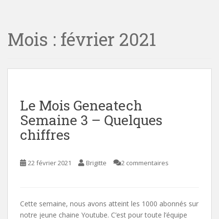
i
n
Mois :
février 2021
c
o
n
t
e
n
t
Le Mois Geneatech
Semaine 3 – Quelques
chiffres
22 février 2021
Brigitte
2 commentaires
Cette semaine, nous avons atteint les 1000 abonnés sur
notre jeune chaine Youtube. C’est pour toute l’équipe