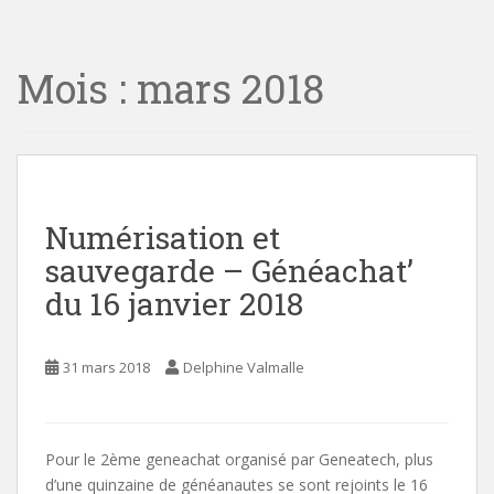
i
n
Mois :
mars 2018
c
o
n
t
e
n
t
Numérisation et
sauvegarde – Généachat’
du 16 janvier 2018
31 mars 2018
Delphine Valmalle
Pour le 2ème geneachat organisé par Geneatech, plus
d’une quinzaine de généanautes se sont rejoints le 16