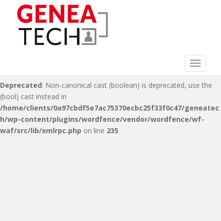
Deprecated
: Non-canonical cast (double) is deprecated, use the
(float) cast instead in
/home/clients/0a97cbdf5e7ac75370ecbc25f33f0c47/geneatec
h/wp-content/plugins/wordfence/vendor/wordfence/wf-
waf/src/lib/xmlrpc.php
on line
216
Toggle 
Deprecated
: Non-canonical cast (boolean) is deprecated, use the
(bool) cast instead in
/home/clients/0a97cbdf5e7ac75370ecbc25f33f0c47/geneatec
h/wp-content/plugins/wordfence/vendor/wordfence/wf-
waf/src/lib/xmlrpc.php
on line
235
S
k
i
p
t
o
m
a