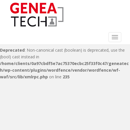
Deprecated
: Non-canonical cast (double) is deprecated, use the
(float) cast instead in
/home/clients/0a97cbdf5e7ac75370ecbc25f33f0c47/geneatec
h/wp-content/plugins/wordfence/vendor/wordfence/wf-
waf/src/lib/xmlrpc.php
on line
216
Toggle 
Deprecated
: Non-canonical cast (boolean) is deprecated, use the
(bool) cast instead in
/home/clients/0a97cbdf5e7ac75370ecbc25f33f0c47/geneatec
h/wp-content/plugins/wordfence/vendor/wordfence/wf-
waf/src/lib/xmlrpc.php
on line
235
S
k
i
p
t
o
m
a