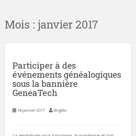
i
n
Mois :
janvier 2017
c
o
n
t
e
n
t
Participer à des
événements généalogiques
sous la bannière
GeneaTech
18 janvier 2017
Brigitte
La généalogie vous passionne, le numérique et son