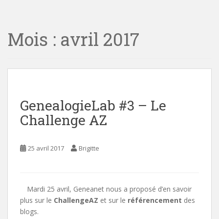
i
n
Mois :
avril 2017
c
o
n
t
e
n
t
GenealogieLab #3 – Le
Challenge AZ
25 avril 2017
Brigitte
Mardi 25 avril, Geneanet nous a proposé d’en savoir
plus sur le
ChallengeAZ
et sur le
référencement
des
blogs.