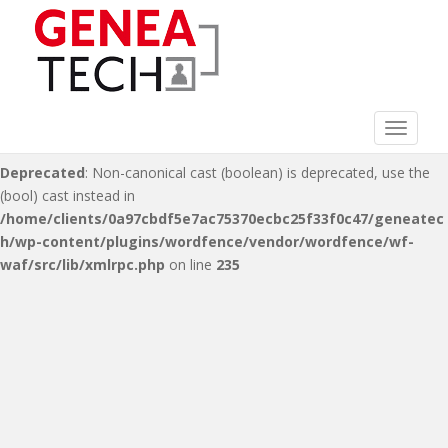
Deprecated
: Non-canonical cast (double) is deprecated, use the
(float) cast instead in
/home/clients/0a97cbdf5e7ac75370ecbc25f33f0c47/geneatec
h/wp-content/plugins/wordfence/vendor/wordfence/wf-
waf/src/lib/xmlrpc.php
on line
216
Toggle 
Deprecated
: Non-canonical cast (boolean) is deprecated, use the
(bool) cast instead in
/home/clients/0a97cbdf5e7ac75370ecbc25f33f0c47/geneatec
h/wp-content/plugins/wordfence/vendor/wordfence/wf-
waf/src/lib/xmlrpc.php
on line
235
S
k
i
p
t
o
m
a