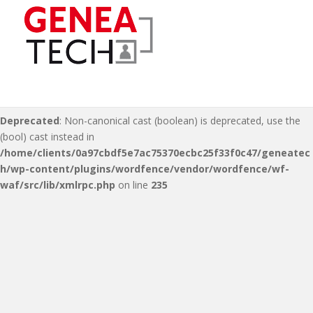
Deprecated
: Non-canonical cast (double) is deprecated, use the
(float) cast instead in
/home/clients/0a97cbdf5e7ac75370ecbc25f33f0c47/geneatec
h/wp-content/plugins/wordfence/vendor/wordfence/wf-
waf/src/lib/xmlrpc.php
on line
216
Deprecated
: Non-canonical cast (boolean) is deprecated, use the
(bool) cast instead in
/home/clients/0a97cbdf5e7ac75370ecbc25f33f0c47/geneatec
h/wp-content/plugins/wordfence/vendor/wordfence/wf-
waf/src/lib/xmlrpc.php
on line
235
S
k
i
p
t
o
m
a