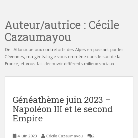
i
n
Auteur/autrice :
Cécile
c
o
Cazaumayou
n
t
e
De l'Atlantique aux contreforts des Alpes en passant par les
n
Cévennes, ma généalogie vous emmène dans le sud de la
t
France, et vous fait découvrir différents milieux sociaux
Généathème juin 2023 –
Napoléon III et le second
Empire
4 juin 2023
Cécile Cazaumayou
2