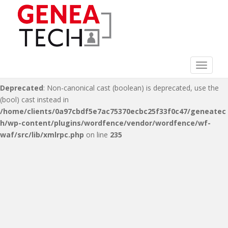
Deprecated
: Non-canonical cast (double) is deprecated, use the
(float) cast instead in
/home/clients/0a97cbdf5e7ac75370ecbc25f33f0c47/geneatec
h/wp-content/plugins/wordfence/vendor/wordfence/wf-
waf/src/lib/xmlrpc.php
on line
216
Toggle 
Deprecated
: Non-canonical cast (boolean) is deprecated, use the
(bool) cast instead in
/home/clients/0a97cbdf5e7ac75370ecbc25f33f0c47/geneatec
h/wp-content/plugins/wordfence/vendor/wordfence/wf-
waf/src/lib/xmlrpc.php
on line
235
S
k
i
p
t
o
m
a