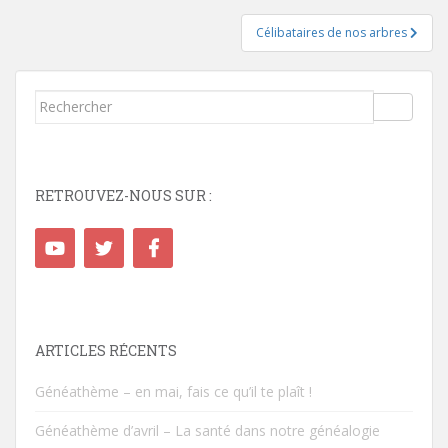
de
l’article
Célibataires de nos arbres
Rechercher...
RETROUVEZ-NOUS SUR :
ARTICLES RÉCENTS
Généathème – en mai, fais ce qu’il te plaît !
Généathème d’avril – La santé dans notre généalogie