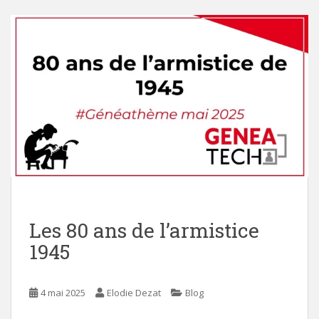
i
n
c
o
n
t
e
n
t
Les 80 ans de l’armistice
1945
4 mai 2025
Elodie Dezat
Blog