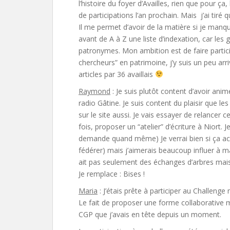
l’histoire du foyer d’Availles, rien que pour ça, 
de participations l’an prochain. Mais j’ai tiré
Il me permet d’avoir de la matière si je manque
avant de A à Z une liste d’indexation, car les g
patronymes. Mon ambition est de faire partic
chercheurs” en patrimoine, j’y suis un peu arri
articles par 36 availlais
Raymond
: Je suis plutôt content d’avoir ani
radio Gâtine. Je suis content du plaisir que les
sur le site aussi. Je vais essayer de relancer 
fois, proposer un “atelier” d’écriture à Niort. J
demande quand même) Je verrai bien si ça accr
fédérer) mais j’aimerais beaucoup influer à ma 
ait pas seulement des échanges d’arbres mais au
Je remplace : Bises !
Maria
: J’étais prête à participer au Challenge 
Le fait de proposer une forme collaborative m’
CGP que j’avais en tête depuis un moment.