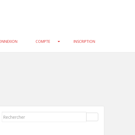
3f0c47/geneatech/wp-
33f0c47/geneatech/wp-
ONNEXION
COMPTE
INSCRIPTION
Rechercher...