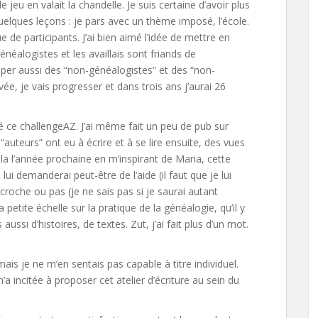
le jeu en valait la chandelle. Je suis certaine d’avoir plus
 quelques leçons : je pars avec un thème imposé, l’école.
 de participants. J’ai bien aimé l’idée de mettre en
énéalogistes et les availlais sont friands de
iper aussi des “non-généalogistes” et des “non-
vée, je vais progresser et dans trois ans j’aurai 26
mé ce challengeAZ. J’ai même fait un peu de pub sur
 “auteurs” ont eu à écrire et à se lire ensuite, des vues
cela l’année prochaine en m’inspirant de Maria, cette
e lui demanderai peut-être de l’aide (il faut que je lui
oche ou pas (je ne sais pas si je saurai autant
petite échelle sur la pratique de la généalogie, qu’il y
ssi d’histoires, de textes. Zut, j’ai fait plus d’un mot.
mais je ne m’en sentais pas capable à titre individuel.
a incitée à proposer cet atelier d’écriture au sein du