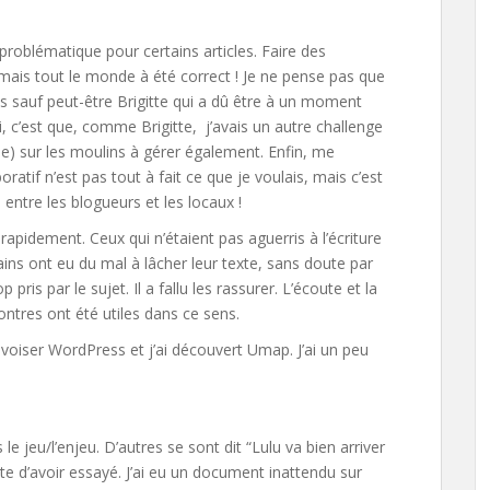
 problématique pour certains articles. Faire des
 mais tout le monde à été correct ! Je ne pense pas que
res sauf peut-être Brigitte qui a dû être à un moment
i, c’est que, comme Brigitte, j’avais un autre challenge
vie) sur les moulins à gérer également. Enfin, me
oratif n’est pas tout à fait ce que je voulais, mais c’est
n entre les blogueurs et les locaux !
rapidement. Ceux qui n’étaient pas aguerris à l’écriture
ains ont eu du mal à lâcher leur texte, sans doute par
ris par le sujet. Il a fallu les rassurer. L’écoute et la
ntres ont été utiles dans ce sens.
rivoiser WordPress et j’ai découvert Umap. J’ai un peu
le jeu/l’enjeu. D’autres se sont dit “Lulu va bien arriver
te d’avoir essayé. J’ai eu un document inattendu sur