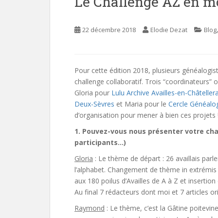
Le Challenge AZ en mo
e
n
22 décembre 2018
Elodie Dezat
Blog
t
Pour cette édition 2018, plusieurs généalogis
challenge collaboratif. Trois “coordinateurs” 
Gloria pour
Lulu Archive Availles-en-Châtellera
Deux-Sèvres
et Maria pour le
Cercle Généalog
d’organisation pour mener à bien ces projets 
1. Pouvez-vous nous présenter votre cha
participants…)
Gloria
: Le thème de départ : 26 availlais parl
l’alphabet. Changement de thème in extrémis 
aux 180 poilus d’Availles de A à Z et insertion
Au final 7 rédacteurs dont moi et 7 articles ori
Raymond
: Le thème, c’est la Gâtine poitevi