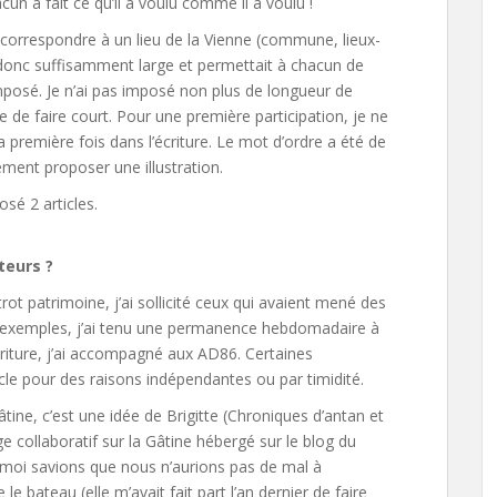
un a fait ce qu’il a voulu comme il a voulu !
correspondre à un lieu de la Vienne (commune, lieux-
 donc suffisamment large et permettait à chacun de
 imposé. Je n’ai pas imposé non plus de longueur de
le de faire court. Pour une première participation, je ne
a première fois dans l’écriture. Le mot d’ordre a été de
lement proposer une illustration.
sé 2 articles.
teurs ?
rot patrimoine, j’ai sollicité ceux qui avaient mené des
é des exemples, j’ai tenu une permanence hebdomadaire à
criture, j’ai accompagné aux AD86. Certaines
icle pour des raisons indépendantes ou par timidité.
tine, c’est une idée de Brigitte (Chroniques d’antan et
ge collaboratif sur la Gâtine hébergé sur le blog du
 moi savions que nous n’aurions pas de mal à
e bateau (elle m’avait fait part l’an dernier de faire