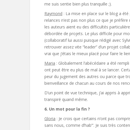
me suis sentie bien plus tranquille ;).
Raymond
: La mise en place sur le blog a été
relances n’est pas non plus ce que je préfère
les auteurs aient eu des difficultés particuliè
débordée de projets. Le plus difficile pour mo
(collaboratif lui aussi puisque rédigé avec Syl
retrouver assez vite “leader” d’un projet collab
vrai que j’étais le mieux placé pour faire le lie
Maria
: Globalement l’abécédaire a été rempli 
ont peut être eu plus de mal à se lancer. Cert
peur du jugement des autres ou parce que trop p
bienveillance de chacun au cours de nos renco
D’un point de vue technique, j’ai appris à app
transpiré quand même.
6. Un mot pour la fin ?
Gloria
: Je crois que certains n’ont pas compris 
sans nous, comme d’hab’”. Je suis très conten