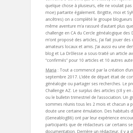
quelque chose à plusieurs, elle ne voulait pa
moe) partante également. Brigitte, moi et Sy
ancêtres) on a complété le groupe blogueurs d
même aventure m’a rassuré d’autant plus que j
challenge en CA du Cercle généalogique des D
m’ont proposé des articles, j’ai fait jouer de
amateurs locaux et amis. J’ai aussi eu une de
blog et La Drôlesse a sous-traité un article a
“confirmés” pour 10 articles et 10 autres aute
Maria
: Tout a commencé par la création d’un a
septembre 2017. L’idée de départ était de cons
généalogie ou partager ses recherches. Le prem
Challenge AZ. Le surplus des articles (s’il y en
ou le bulletin trimestriel de l’association. U
sommes réunis tous les 2 mois et chacun a p
doute une certaine émulation. Des habitués
(Geneablog86) ont par leur expérience encour
participants que de rédacteurs car certains se
documentation. Derrière un rédacteur, il y a