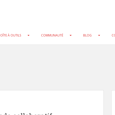
at) cast instead in
/home/clients/0a97cbdf5e7ac75370ecbc25f3
b/xmlrpc.php
on line
216
ool) cast instead in
/home/clients/0a97cbdf5e7ac75370ecbc25f
b/xmlrpc.php
on line
235
OÎTE À OUTILS
COMMUNAUTÉ
BLOG
C