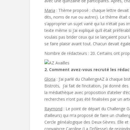
avec une quinzaine de participants. Après, chac
Maria
: Thème proposé : chaque lettre devait 
dits, noms de rue ou autres). Le thème était
s’approprier un sujet varié qui lui n’était pas
texte même si j’ai expliqué qu’il était préférab
voulais pas brider ceux qui se lançaient pour l
se faire plaisir avant tout. Chacun devait éga
Nombre de rédacteurs : 20. Certains ont propo
2. Comment avez-vous recruté les rédac
Gloria
: J’ai parlé du ChallengeAZ à chaque bist
Bistrots, j’ai fait de l’incitation, j’ai donn
la médiathèque avec proposition d’atelier d’é
recherches n’ont pas été finalisées par un art
Raymond
: Le point de départ du Challenge Gâ
d’ailleurs) qui m’a proposé de faire un challen
Cercle généalogique des Deux-Sèvres. Elle et
convaincre Caroline (La Drôlesse) de rejoindre l