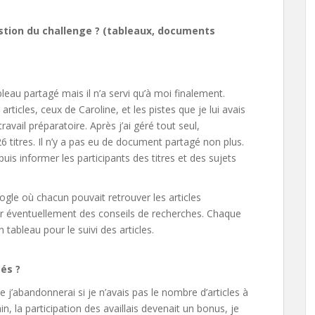
gestion du challenge ? (tableaux, documents
bleau partagé mais il n’a servi qu’à moi finalement.
rticles, ceux de Caroline, et les pistes que je lui avais
travail préparatoire. Après j’ai géré tout seul,
6 titres. Il n’y a pas eu de document partagé non plus.
uis informer les participants des titres et des sujets
oogle où chacun pouvait retrouver les articles
er éventuellement des conseils de recherches. Chaque
 tableau pour le suivi des articles.
tés ?
e j’abandonnerai si je n’avais pas le nombre d’articles à
n, la participation des availlais devenait un bonus, je