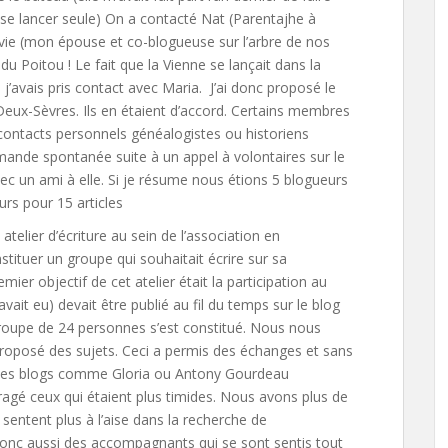
s se lancer seule) On a contacté Nat (Parentajhe à
lvie (mon épouse et co-blogueuse sur l’arbre de nos
u Poitou ! Le fait que la Vienne se lançait dans la
’avais pris contact avec Maria. J’ai donc proposé le
eux-Sèvres. Ils en étaient d’accord. Certains membres
s contacts personnels généalogistes ou historiens
mande spontanée suite à un appel à volontaires sur le
vec un ami à elle. Si je résume nous étions 5 blogueurs
urs pour 15 articles
telier d’écriture au sein de l’association en
tituer un groupe qui souhaitait écrire sur sa
ier objectif de cet atelier était la participation au
 avait eu) devait être publié au fil du temps sur le blog
n groupe de 24 personnes s’est constitué. Nous nous
roposé des sujets. Ceci a permis des échanges et sans
 des blogs comme Gloria ou Antony Gourdeau
agé ceux qui étaient plus timides. Nous avons plus de
 sentent plus à l’aise dans la recherche de
 donc aussi des accompagnants qui se sont sentis tout