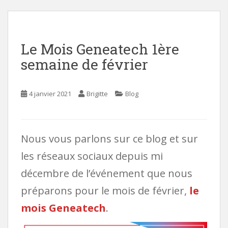
i
n
c
Le Mois Geneatech 1ère
o
n
semaine de février
t
e
n
4 janvier 2021
Brigitte
Blog
t
Nous vous parlons sur ce blog et sur
les réseaux sociaux depuis mi
décembre de l’événement que nous
préparons pour le mois de février,
le
mois Geneatech
.