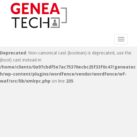
Deprecated
: Non-canonical cast (double) is deprecated, use the
(float) cast instead in
/home/clients/0a97cbdf5e7ac75370ecbc25f33f0c47/geneatec
h/wp-content/plugins/wordfence/vendor/wordfence/wf-
waf/src/lib/xmlrpc.php
on line
216
Toggle 
Deprecated
: Non-canonical cast (boolean) is deprecated, use the
(bool) cast instead in
/home/clients/0a97cbdf5e7ac75370ecbc25f33f0c47/geneatec
h/wp-content/plugins/wordfence/vendor/wordfence/wf-
waf/src/lib/xmlrpc.php
on line
235
S
k
i
p
t
o
m
a