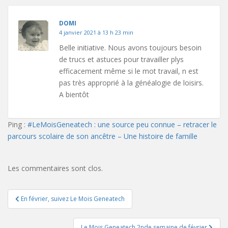
DOMI
4 janvier 2021 à 13 h 23 min
Belle initiative. Nous avons toujours besoin
de trucs et astuces pour travailler plys
efficacement même si le mot travail, n est
pas très approprié à la généalogie de loisirs.
A bientôt
Ping :
#LeMoisGeneatech : une source peu connue – retracer le
parcours scolaire de son ancêtre – Une histoire de famille
Les commentaires sont clos.
Navigation
En février, suivez Le Mois Geneatech
de
Le Mois Geneatech 2nde semaine de février