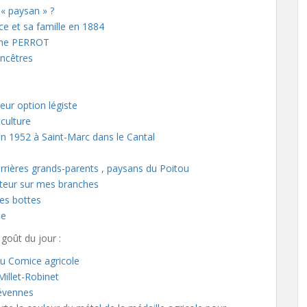
 « paysan » ?
ice et sa famille en 1884
ume PERROT
ancêtres
teur option légiste
iculture
en 1952 à Saint-Marc dans le Cantal
rrières grands-parents , paysans du Poitou
lteur sur mes branches
les bottes
ie
goût du jour :
u Comice agricole
Millet-Robinet
évennes