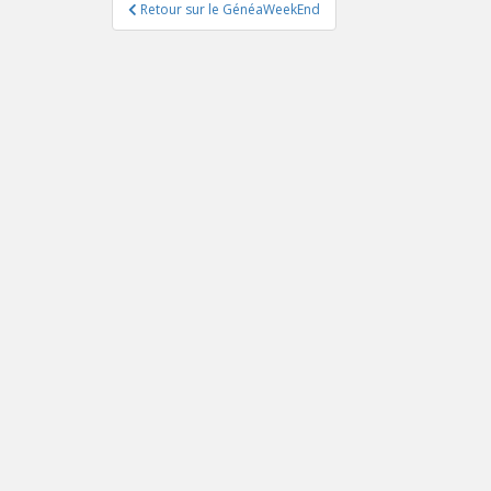
Navigation
Retour sur le GénéaWeekEnd
de
l’article