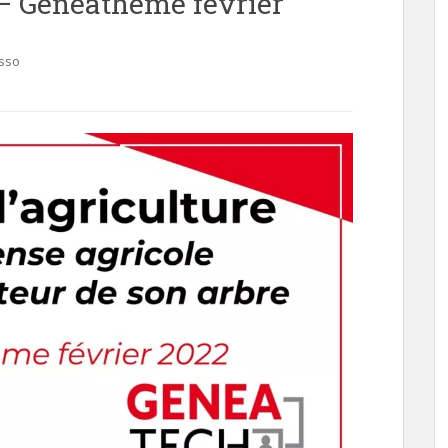
e – Généathème février
asso