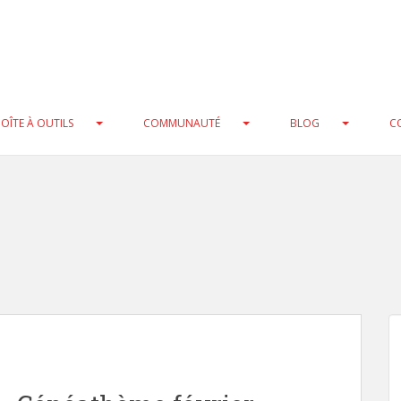
at) cast instead in
/home/clients/0a97cbdf5e7ac75370ecbc25f3
b/xmlrpc.php
on line
216
ool) cast instead in
/home/clients/0a97cbdf5e7ac75370ecbc25f
b/xmlrpc.php
on line
235
OÎTE À OUTILS
COMMUNAUTÉ
BLOG
C