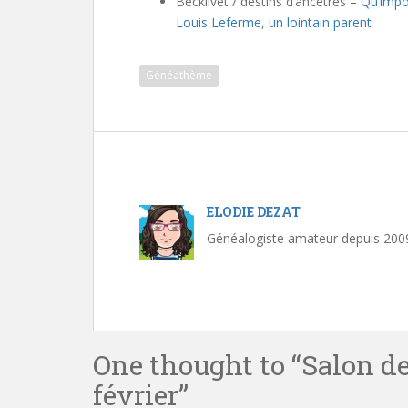
Becklivet / destins d’ancêtres –
Qu’impor
Louis Leferme, un lointain parent
Généathème
ELODIE DEZAT
Généalogiste amateur depuis 2009.
One thought to “Salon d
février”