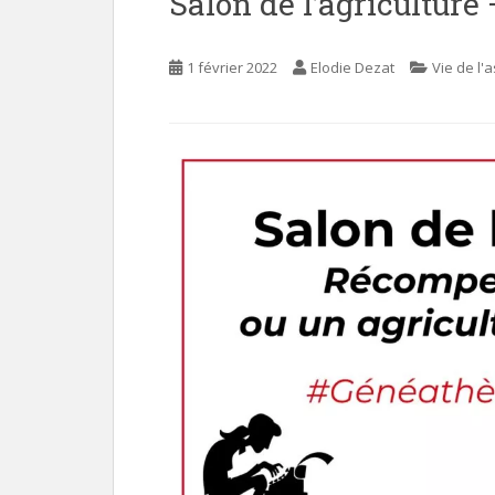
Salon de l’agricultur
e
n
1 février 2022
Elodie Dezat
Vie de l'
t