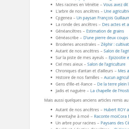
Mes racines en Vénétie –
Vous avez dit
L’arbre de nos ancêtres –
Une agricultr
Cpgenea –
Un paysan François Guilla
La ronde des ancêtres –
Des actes et 
Généancêtres –
Estimation de grains
Généascribe –
D’une pierre deux coups
Broderies ancestrales –
Zéphir : cultiva
Autant de nos ancêtres –
Salon de l’agr
Sur la piste de mes ayeuls –
Epizootie 
Ciel mes aïeux –
Salon de l’agriculture
Chroniques d’antan et d’ailleurs –
Mes a
Histoire de nos familles –
Aucun agricu
Gens d’Ille-et-Rance –
De la terre plein 
Jadis et naguère –
La chapelle de l’Host
Mais aussi quelques anciens articles remis au 
Autant de nos ancêtres –
Hubert ROY a
Parentajhe à moé –
Raconte moi
Cora 
Un arbre pour racines –
Paysans des C