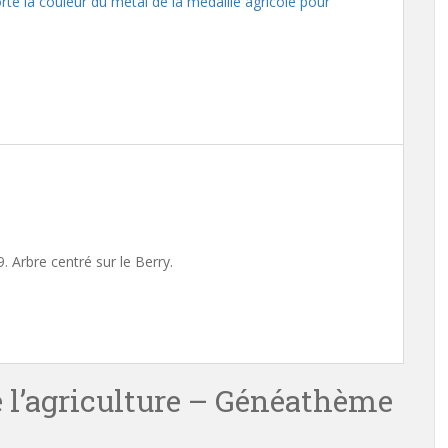
te la couleur du métal de la médaille agricole pour
 Arbre centré sur le Berry.
e l’agriculture – Généathème