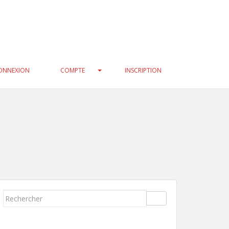
3f0c47/geneatech/wp-
33f0c47/geneatech/wp-
ONNEXION
COMPTE
INSCRIPTION
Rechercher...