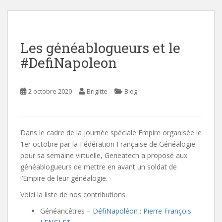
i
n
c
Les généablogueurs et le
o
n
#DefiNapoleon
t
e
n
2 octobre 2020
Brigitte
Blog
t
Dans le cadre de la journée spéciale Empire organisée le
1er octobre par la Fédération Française de Généalogie
pour sa semaine virtuelle, Geneatech a proposé aux
généablogueurs de mettre en avant un soldat de
l’Empire de leur généalogie.
Voici la liste de nos contributions.
Généancêtres –
DéfiNapoléon : Pierre François