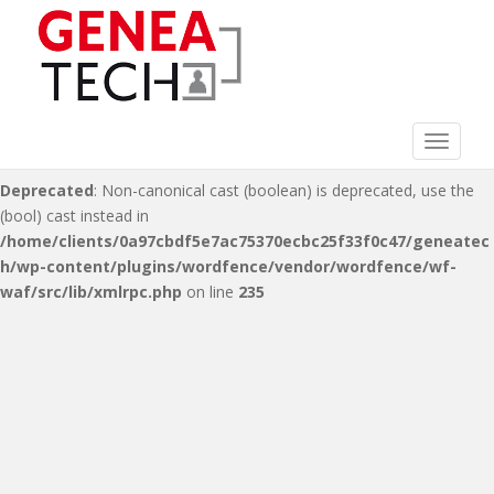
Deprecated
: Non-canonical cast (double) is deprecated, use the
(float) cast instead in
/home/clients/0a97cbdf5e7ac75370ecbc25f33f0c47/geneatec
h/wp-content/plugins/wordfence/vendor/wordfence/wf-
waf/src/lib/xmlrpc.php
on line
216
Toggle 
Deprecated
: Non-canonical cast (boolean) is deprecated, use the
(bool) cast instead in
/home/clients/0a97cbdf5e7ac75370ecbc25f33f0c47/geneatec
h/wp-content/plugins/wordfence/vendor/wordfence/wf-
waf/src/lib/xmlrpc.php
on line
235
S
k
i
p
t
o
m
a