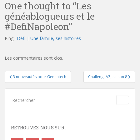
One thought to “Les
généablogueurs et le
#DefiNapoleon”
Ping :
Défi | Une famille, ses histoires
Les commentaires sont clos.
Navigation
3 nouveautés pour Geneatech
ChallengeAZ, saison 8
de
l’article
Rechercher...
RETROUVEZ-NOUS SUR :