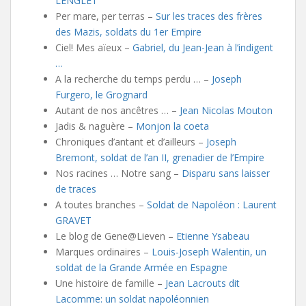
LENGLET
Per mare, per terras –
Sur les traces des frères
des Mazis, soldats du 1er Empire
Ciel! Mes aïeux –
Gabriel, du Jean-Jean à l’indigent
…
A la recherche du temps perdu … –
Joseph
Furgero, le Grognard
Autant de nos ancêtres … –
Jean Nicolas Mouton
Jadis & naguère –
Monjon la coeta
Chroniques d’antant et d’ailleurs –
Joseph
Bremont, soldat de l’an II, grenadier de l’Empire
Nos racines … Notre sang –
Disparu sans laisser
de traces
A toutes branches –
Soldat de Napoléon : Laurent
GRAVET
Le blog de Gene@Lieven –
Etienne Ysabeau
Marques ordinaires –
Louis-Joseph Walentin, un
soldat de la Grande Armée en Espagne
Une histoire de famille –
Jean Lacrouts dit
Lacomme: un soldat napoléonnien