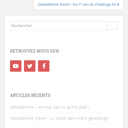
l’article
Généathème d’avril – les 11 ans du Challenge AZ
Rechercher...
RETROUVEZ-NOUS SUR :
ARTICLES RÉCENTS
Généathème – en mai, fais ce qu’il te plaît !
Généathème d’avril – La santé dans notre généalogie