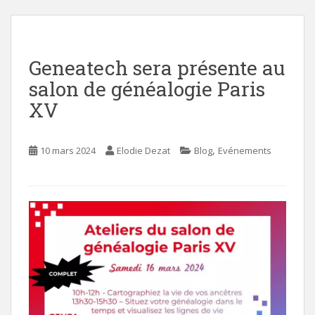
i
n
c
Geneatech sera présente au
o
n
salon de généalogie Paris
t
XV
e
n
t
,
10 mars 2024
Elodie Dezat
Blog
Evénements