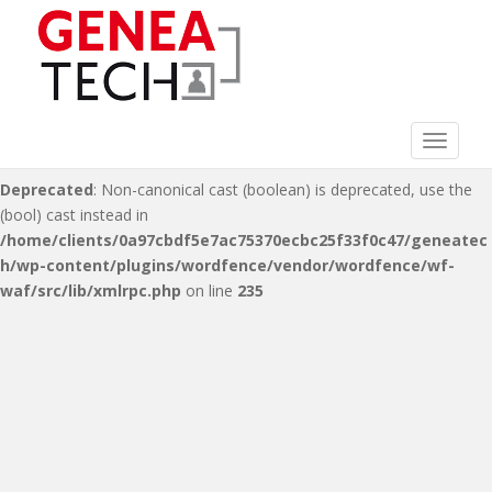
Deprecated
: Non-canonical cast (double) is deprecated, use the
(float) cast instead in
/home/clients/0a97cbdf5e7ac75370ecbc25f33f0c47/geneatec
h/wp-content/plugins/wordfence/vendor/wordfence/wf-
waf/src/lib/xmlrpc.php
on line
216
Toggle 
Deprecated
: Non-canonical cast (boolean) is deprecated, use the
(bool) cast instead in
/home/clients/0a97cbdf5e7ac75370ecbc25f33f0c47/geneatec
h/wp-content/plugins/wordfence/vendor/wordfence/wf-
waf/src/lib/xmlrpc.php
on line
235
S
k
i
p
t
o
m
a