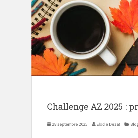
e
n
t
Challenge AZ 2025 : prê
28 septembre 2025
Elodie Dezat
Blo