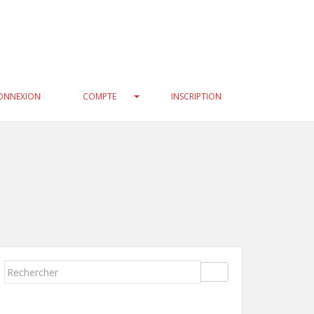
3f0c47/geneatech/wp-
33f0c47/geneatech/wp-
ONNEXION
COMPTE
INSCRIPTION
Rechercher...