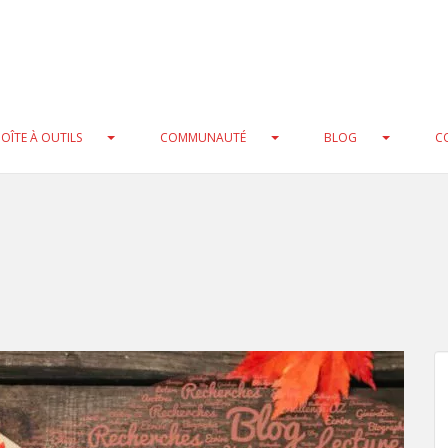
at) cast instead in
/home/clients/0a97cbdf5e7ac75370ecbc25f3
b/xmlrpc.php
on line
216
ool) cast instead in
/home/clients/0a97cbdf5e7ac75370ecbc25f
b/xmlrpc.php
on line
235
OÎTE À OUTILS
COMMUNAUTÉ
BLOG
C