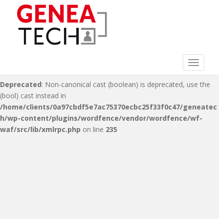
Deprecated
: Non-canonical cast (double) is deprecated, use the
(float) cast instead in
/home/clients/0a97cbdf5e7ac75370ecbc25f33f0c47/geneatec
h/wp-content/plugins/wordfence/vendor/wordfence/wf-
waf/src/lib/xmlrpc.php
on line
216
Toggle 
Deprecated
: Non-canonical cast (boolean) is deprecated, use the
(bool) cast instead in
/home/clients/0a97cbdf5e7ac75370ecbc25f33f0c47/geneatec
h/wp-content/plugins/wordfence/vendor/wordfence/wf-
waf/src/lib/xmlrpc.php
on line
235
S
k
i
p
t
o
m
a