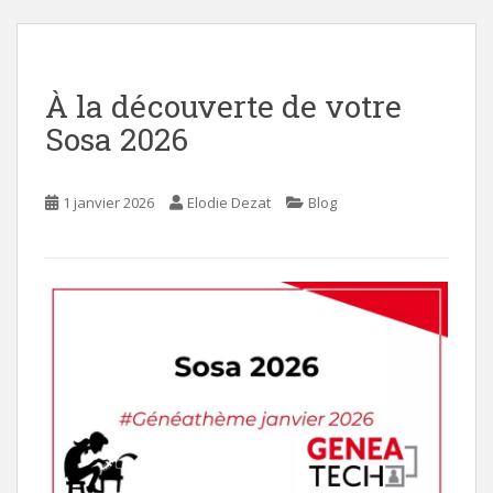
i
n
c
À la découverte de votre
o
n
Sosa 2026
t
e
n
1 janvier 2026
Elodie Dezat
Blog
t